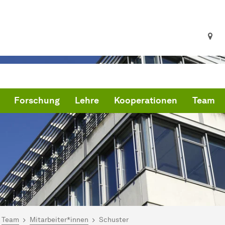
Forschung
Lehre
Kooperationen
Team
ind hier:
artseite
Team
Mitarbeiter*innen
Schuster