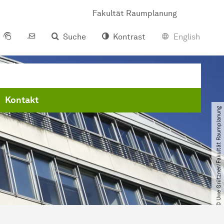
Fakultät Raumplanung
Suche
Kontrast
English
Kontakt
© Uwe Grützner​/​Fakultät Raumplanung