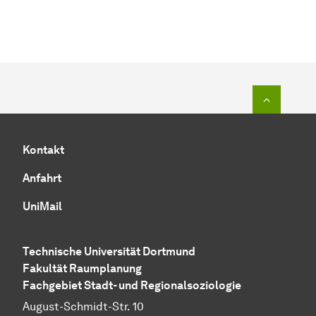
Zum Seit
Kontakt
Anfahrt
UniMail
Technische Uni­ver­si­tät Dort­mund
Fa­kul­tät Raum­pla­nung
Fachgebiet Stadt- und Regionalsoziologie
August-Schmidt-Str. 10