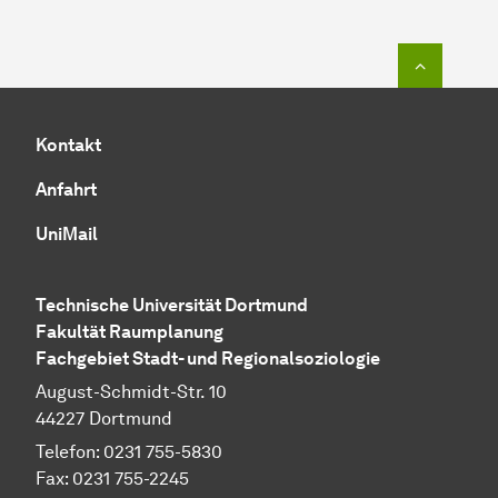
Zum Seit
Kontakt
Anfahrt
UniMail
Technische Uni­ver­si­tät Dort­mund
Fa­kul­tät Raum­pla­nung
Fachgebiet Stadt- und Regionalsoziologie
August-Schmidt-Str. 10
44227 Dort­mund
Telefon: 0231 755-5830
Fax: 0231 755-2245