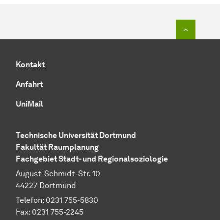
Zum Seit
Kontakt
Anfahrt
UniMail
Technische Uni­ver­si­tät Dort­mund
Fa­kul­tät Raum­pla­nung
Fachgebiet Stadt- und Regionalsoziologie
August-Schmidt-Str. 10
44227 Dort­mund
Telefon: 0231 755-5830
Fax: 0231 755-2245